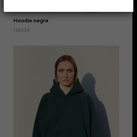
Hoodie negra
120,00
€