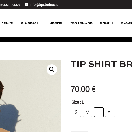
iscount code
info@tipstudios.it
FELPE
GIUBBOTTI
JEANS
PANTALONE
SHORT
ACCE
TIP SHIRT B
70,00
€
Size
: L
S
M
L
XL