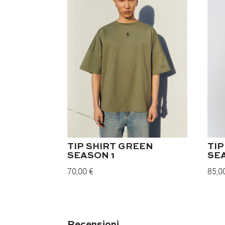
TIP SHIRT GREEN
TIP
SEASON 1
SE
70,00
€
85,0
Recensioni