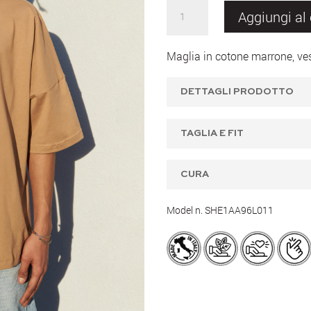
TIP
Aggiungi al 
shirt
brown
Maglia in cotone marrone, vest
Season
1
DETTAGLI PRODOTTO
quantità
TAGLIA E FIT
CURA
Model n. SHE1AA96L011