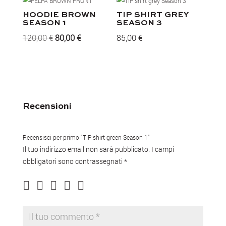
HOODIE BROWN
TIP SHIRT GREY
SEASON 1
SEASON 3
Il
Il
120,00
€
80,00
€
85,00
€
prezzo
prezzo
originale
attuale
era:
è:
120,00 €.
80,00 €.
Recensioni
Recensisci per primo “TIP shirt green Season 1”
Il tuo indirizzo email non sarà pubblicato.
I campi
obbligatori sono contrassegnati
*