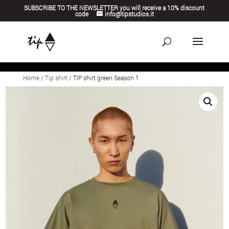
SUBSCRIBE TO THE NEWSLETTER you will receive a 10% discount
code
info@tipstudios.it
Home
/
Tip shirt
/ TIP shirt green Season 1