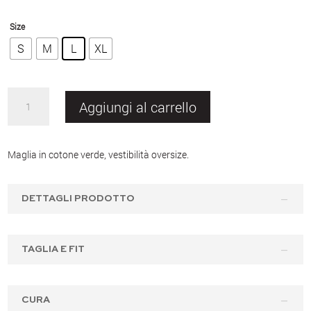
Size
S
M
L
XL
TIP
Aggiungi al carrello
shirt
green
Season
Maglia in cotone verde, vestibilità oversize.
1
quantità
DETTAGLI PRODOTTO
TAGLIA E FIT
CURA