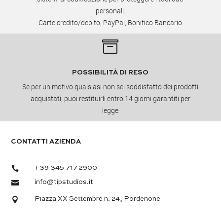
personali.
Carte credito/debito, PayPal, Bonifico Bancario

POSSIBILITÀ DI RESO
Se per un motivo qualsiasi non sei soddisfatto dei prodotti
acquistati, puoi restituirli entro 14 giorni garantiti per
legge
CONTATTI AZIENDA

+39 345 717 2900

info@tipstudios.it

Piazza XX Settembre n. 24, Pordenone