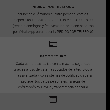
PEDIDO POR TELÉFONO
Escríbenos o llámanos nuestro personal está a tu
disposición
+39 345 717 2900
Lun-Vie: 10:00 - 18:00
(excepto domingos y festivos) Contacta con nosotros
por
WhatsApp
para hacer tu PEDIDO POR TELÉFONO

PAGO SEGURO
Cada compra se realiza con la máxima seguridad
gracias al uso de sistemas dotados de la tecnología
más avanzada y con sistemas de codificación para
proteger tus datos personales. Tarjetas de
crédito/débito, PayPal, transferencia bancaria
