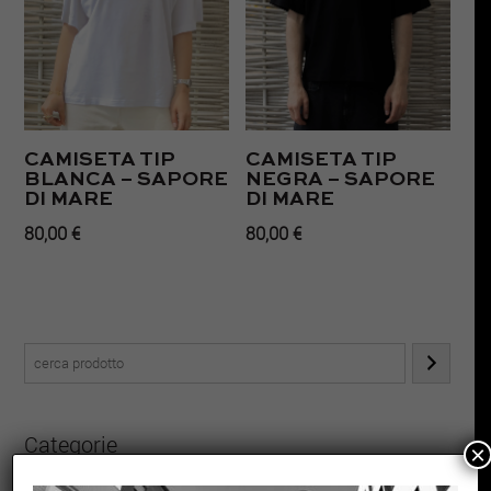
CAMISETA TIP
CAMISETA TIP
BLANCA – SAPORE
NEGRA – SAPORE
DI MARE
DI MARE
80,00
€
80,00
€
Categorie
×
1
Calcetines
1